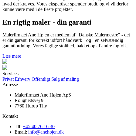
hvad der kræves. Vores ekspertiser spænder bredt, og vi vil derfor
kunne være med i de fleste projekter.
En rigtig maler - din garanti
Malerfirmaet Ane Højen er medlem af "Danske Malermestre" - det
er din garanti for korrekt udført håndværk - og - en selvstændig
garantiordning. Vores faglige stolthed, bakket op af andre fagfolk.
Læs mere
Services
Privat
Erhverv
Offentligt
Salg af maling
Adresse
Malerfirmaet Ane Højen ApS
Rolighedsvej 9
7760 Hurup Thy
Kontakt
Tlf:
+45 40 76 16 30
Email:
info@anehojen.dk